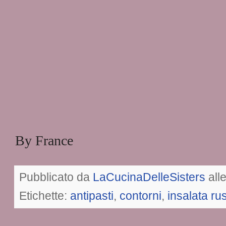
By France
Pubblicato da
LaCucinaDelleSisters
all
Etichette:
antipasti
,
contorni
,
insalata ru