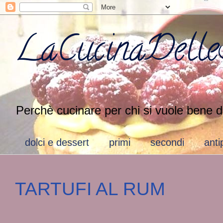
LaCucinaDelleS
Perchè cucinare per chi si vuole bene d
dolci e dessert
primi
secondi
anti
TARTUFI AL RUM