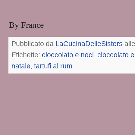
By France
Pubblicato da
LaCucinaDelleSisters
all
Etichette:
cioccolato e noci
,
cioccolato 
natale
,
tartufi al rum