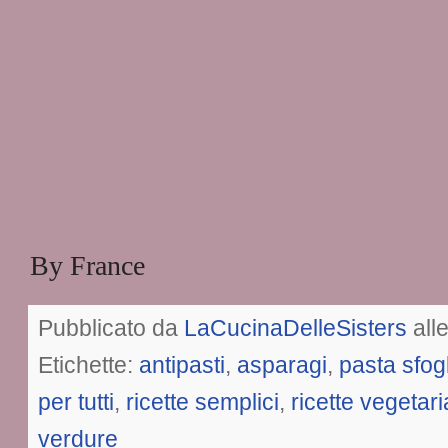
By France
Pubblicato da
LaCucinaDelleSisters
all
Etichette:
antipasti
,
asparagi
,
pasta sfog
per tutti
,
ricette semplici
,
ricette vegetar
verdure