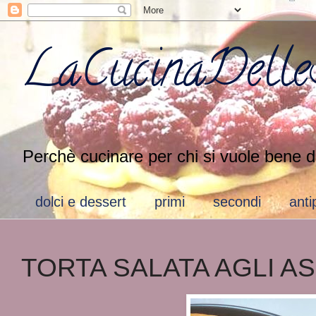
LaCucinaDelleS
Perchè cucinare per chi si vuole bene d
dolci e dessert
primi
secondi
anti
TORTA SALATA AGLI A