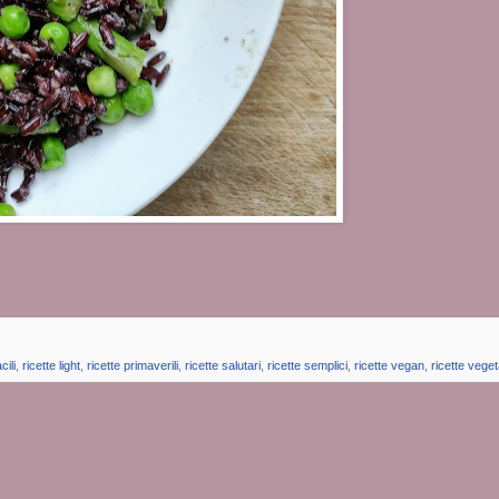
cili
,
ricette light
,
ricette primaverili
,
ricette salutari
,
ricette semplici
,
ricette vegan
,
ricette vege