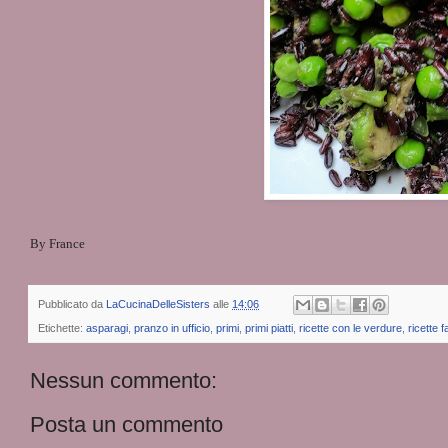
By France
Pubblicato da
LaCucinaDelleSisters
alle
14:06
Etichette:
asparagi
,
pranzo in ufficio
,
primi
,
primi piatti
,
ricette con le verdure
,
ricette fa
Nessun commento:
Posta un commento