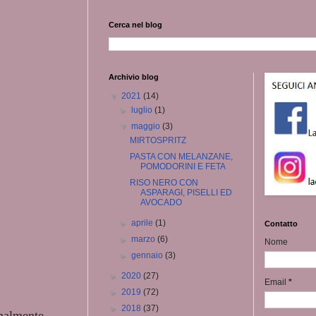
Cerca nel blog
Archivio blog
▼
2021
(14)
►
luglio
(1)
▼
maggio
(3)
MIRTOSPRITZ
PASTA CON MELANZANE,
POMODORINI E FETA
RISO NERO CON
ASPARAGI, PISELLI ED
AVOCADO
►
aprile
(1)
Contatto
►
marzo
(6)
Nome
►
gennaio
(3)
►
2020
(27)
Email
*
►
2019
(72)
►
2018
(37)
rmalmente