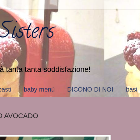
isters
à tanta tanta soddisfazione!
pasti
baby menù
DICONO DI NOI
basi
ED AVOCADO