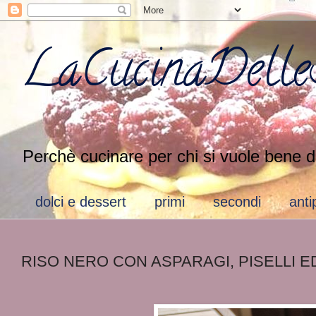
LaCucinaDelleS
Perchè cucinare per chi si vuole bene d
dolci e dessert
primi
secondi
anti
RISO NERO CON ASPARAGI, PISELLI 