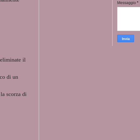
Messaggio
*
eliminate il
cco di un
 la scorza di