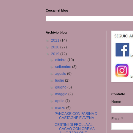
Cerca nel blog
Archivio blog
►
2021
(14)
►
2020
(27)
▼
2019
(72)
►
ottobre
(10)
►
settembre
(3)
►
agosto
(6)
►
luglio
(2)
►
giugno
(5)
►
maggio
(2)
Contatto
►
aprile
(7)
Nome
▼
marzo
(6)
PANCAKE CON FARINA DI
CASTAGNE E AVENA
Email
*
CESTINI DI FROLLA AL
CACAO CON CREMA