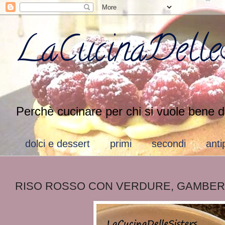
LaCucinaDelleS
Perchè cucinare per chi si vuole bene d
dolci e dessert
primi
secondi
anti
RISO ROSSO CON VERDURE, GAMBER