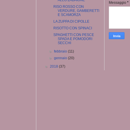
ALLO ZABAIONE
Messaggio
*
RISO ROSSO CON
VERDURE, GAMBERETTI
E SCAMORZA
LA ZUPPA DI CIPOLLE
RISOTTO CON SPINACI
SPAGHETTI CON PESCE
SPADA E POMODORI
SECCHI
►
febbraio
(11)
►
gennaio
(20)
►
2018
(37)