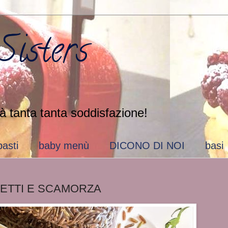
isters
à tanta tanta soddisfazione!
pasti
baby menù
DICONO DI NOI
basi
ETTI E SCAMORZA