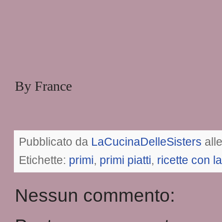
By France
Pubblicato da
LaCucinaDelleSisters
all
Etichette:
primi
,
primi piatti
,
ricette con la
Nessun commento: