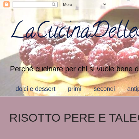
LaCucinaDelleS
Perchè cucinare per chi si vuole bene d
dolci e dessert
primi
secondi
anti
RISOTTO PERE E TAL